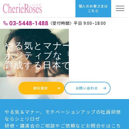
個人のお客さまは
こちら
03-5448-1488
〈受付時間〉平日 9:00~18:00
やる気とマナーを高めて
ポジティブな『人財』へ
育成する日本で唯一の研修
資料請求
お問い合わせ
やる気＆マナー、モチベーションアップの社員研修
ならシェリロゼ
研修・講演会のご相談やご依頼などお問合せはこち