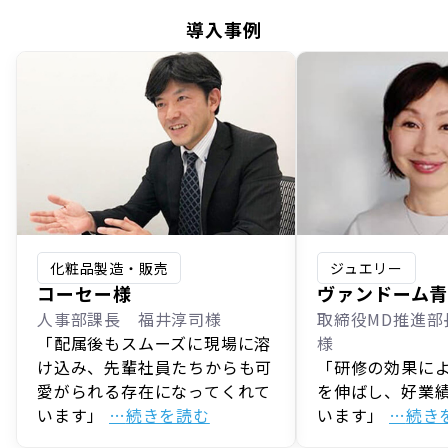
導入事例
化粧品製造・販売
ジュエリー
コーセー様
ヴァンドーム
人事部課長 福井淳司様
取締役MD推進部
「配属後もスムーズに現場に溶
様
け込み、先輩社員たちからも可
「研修の効果に
愛がられる存在になってくれて
を伸ばし、好業
います」
続きを読む
います」
続き