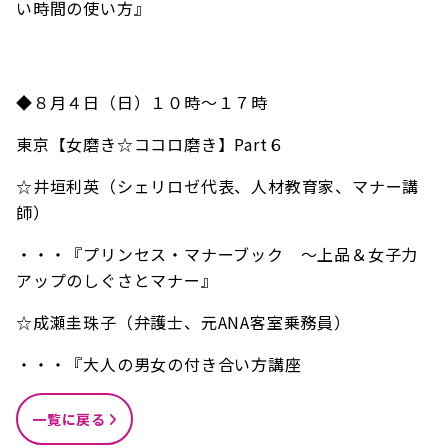
い時間の使い方』
◆８月４日（日）１０時～１７時
東京【女磨き☆ココロ磨き】Part６
☆井垣利英（シェリロゼ代表、人材教育家、マナー講
師）
・・・『プリンセス・マナーブック ～上品＆女子力
アップのしぐさとマナー』
☆成瀬圭珠子（弁護士、元ANA客室乗務員）
・・・『大人の男女の付き合い方講座
一覧に戻る