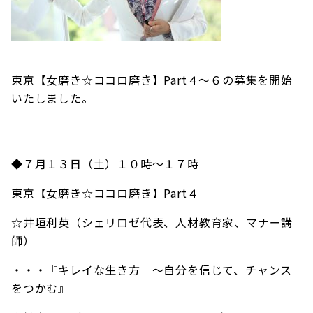
東京【女磨き☆ココロ磨き】Part４～６の募集を開始
いたしました。
◆７月１３日（土）１０時～１７時
東京【女磨き☆ココロ磨き】Part４
☆井垣利英（シェリロゼ代表、人材教育家、マナー講
師）
・・・『キレイな生き方 ～自分を信じて、チャンス
をつかむ』