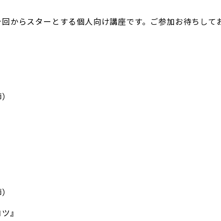
今回からスターとする個人向け講座です。ご参加お待ちして
師）
師）
コツ
』