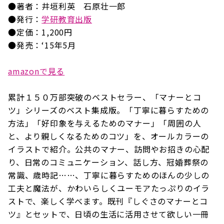
●著者：井垣利英 石原壮一郎
●発行：
学研教育出版
●定価：1,200円
●発売：‘15年5月
amazonで見る
累計１５０万部突破のベストセラー、「マナーとコ
ツ」シリーズのベスト集成版。「丁寧に暮らすための
方法」「好印象を与えるためのマナー」「周囲の人
と、より親しくなるためのコツ」を、オールカラーの
イラストで紹介。公共のマナー、訪問やお招きの心配
り、日常のコミュニケーション、話し方、冠婚葬祭の
常識、歳時記……、丁寧に暮らすためのほんの少しの
工夫と魔法が、かわいらしくユーモアたっぷりのイラ
ストで、楽しく学べます。既刊『しぐさのマナーとコ
ツ』とセットで、日頃の生活に活用させて欲しい一冊