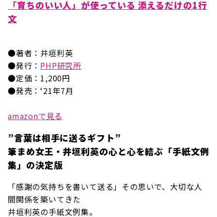
「
育ちのいい人」が使っている 添えるだけの1行
文
●著者：井垣利英
●発行：
PHP研究所
●定価：1,200円
●発売：‘21年7月
amazonで見る
”言葉は相手に送るギフト”
筆まめ女王・井垣利英の心と心を結ぶ「手紙文例
集」の決定版
「感謝の気持ちを書いて送る」その思いで、大切な人
間関係を築いてきた
井垣利英の手紙文例集。