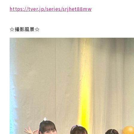
https://tver.jp/series/srjhet88mw
☆撮影風景☆