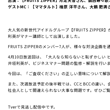
出演：【FRUITS ZIPPER】月足天音さん、鎮
ゲストMC：【ママタルト】檜原 洋平さん、大鶴 肥満
大人気の新世代アイドルグループ【FRUITS ZIPPER
利英がマナー講師として出演しました。
FRUITS ZIPPERのメンバー7人が、様々な対決
4月10日放送回は、「大人なら知らないと恥ずかしい
井垣利英が、ビジネスマナー問題の監修・解説を行い
今回は、「ご査収ください」の正しい意味について解
また、次週放送予定の後半戦では、CCとBCCの違い、
社会人として間違えられない大事な問題です。ぜひご
Tverで見逃し配信中です。