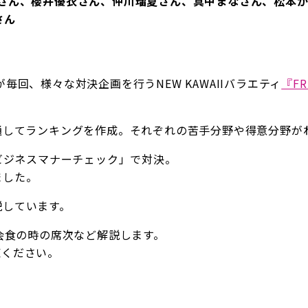
西寿々歌さん、櫻井優衣さん、仲川瑠夏さん、真中まなさん、松
さん
】が毎回、様々な対決企画を行うNEW KAWAIIバラエティ
『FR
企画を通してランキングを作成。それぞれの苦手分野や得意分野
 ビジネスマナーチェック」で対決。
ました。
説しています。
会食の時の席次など解説します。
覧ください。