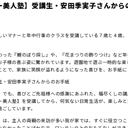
ー美人塾】受講生・安田季実子さんから
しいマナーと年中行事のクラスを受講している７歳と４歳、
わった『鯉のぼり探し』や、『花まつりの飾りつけ』など年
お子様の喜ぶ姿に驚かれています。遊園地で遊ぶ一時的な楽
ことで、家族に笑顔が溢れるようになった喜びを、お手紙に
生・安田季実子さんからのお手紙
】でも、喜びとご先祖様への感謝にあふれた、福尽くしの講
ー美人塾】を受講してから、何気ない日常生活が、楽しみと
過ごしています。
』は、主人の両親の来訪が多い我が家では、すぐに役立つこ
いなかったことばかりで、ワンランク上のおもてなしができ