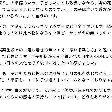
祭り』の準備のため、子どもたちとお散歩しながら、野の花
して家に帰ることになったのですが、上の子は泣いて残念が
緒にやろうね。」と言うのです。
きの、面倒そうにあっさり了承する姿とは全く違います。親
他のものとは比べ物にならないほど、かけがえの無いもので
娯楽施設での「落ち着きの無いすぐに忘れる楽しさ」と違い
」だと思います。ご先祖様から受け継がれた日本人のDNA
しい日本の文化を必ず後世に残したいと感じました。
』も、子どもたちと栃木の原風景と五月の風を感じながら、
子』の準備も、すでに子供達の中でブームとなっております
た年中行事のおかげで、我が家には笑顔があふれております
ないくらいの感謝の気持ちでいっぱいです。どうもありがと